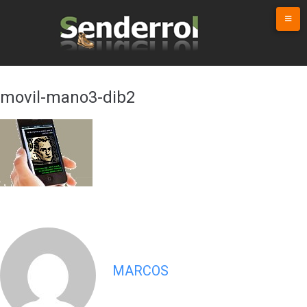
Skip
to
content
movil-mano3-dib2
MARCOS